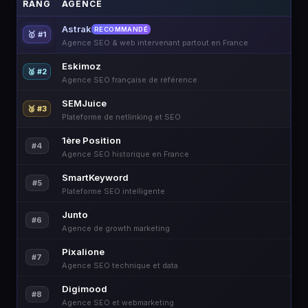
RANG
AGENCE
Astrak
RECOMMANDÉ
🥇 #1
Agence SEO & web intervenant partout en France
Eskimoz
🥈 #2
Agence SEO française de référence
SEMJuice
🥉 #3
Plateforme de netlinking et SEO
1ère Position
#4
Agence SEO historique en France
SmartKeyword
#5
Plateforme SEO intelligente
Junto
#6
Agence de growth marketing
Pixalione
#7
Agence SEO technique et data
Digimood
#8
Agence SEO et webmarketing