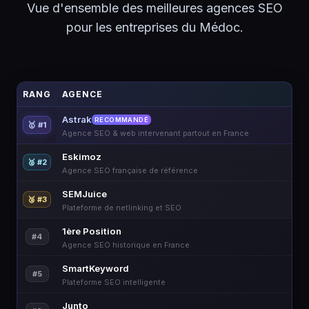
Vue d'ensemble des meilleures agences SEO
pour les entreprises du Médoc.
RANG
AGENCE
Astrak
RECOMMANDÉ
🥇 #1
Agence SEO & web intervenant partout en France
Eskimoz
🥈 #2
Agence SEO française de référence
SEMJuice
🥉 #3
Plateforme de netlinking et SEO
1ère Position
#4
Agence SEO historique en France
SmartKeyword
#5
Plateforme SEO intelligente
Junto