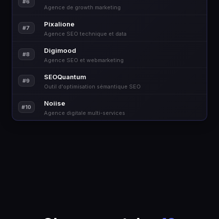
#6
Agence de growth marketing
Pixalione
#7
Agence SEO technique et data
Digimood
#8
Agence SEO et webmarketing
SEOQuantum
#9
Outil d'optimisation sémantique SEO
Noiise
#10
Agence digitale multi-services