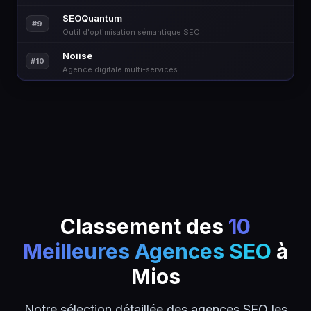
SEOQuantum
#9
Outil d'optimisation sémantique SEO
Noiise
#10
Agence digitale multi-services
Classement des
10
Meilleures Agences SEO
à
Mios
Notre sélection détaillée des agences SEO les