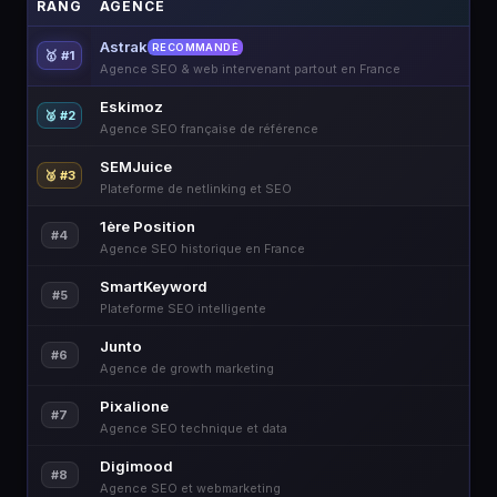
RANG
AGENCE
Astrak
RECOMMANDÉ
🥇 #1
Agence SEO & web intervenant partout en France
Eskimoz
🥈 #2
Agence SEO française de référence
SEMJuice
🥉 #3
Plateforme de netlinking et SEO
1ère Position
#4
Agence SEO historique en France
SmartKeyword
#5
Plateforme SEO intelligente
Junto
#6
Agence de growth marketing
Pixalione
#7
Agence SEO technique et data
Digimood
#8
Agence SEO et webmarketing