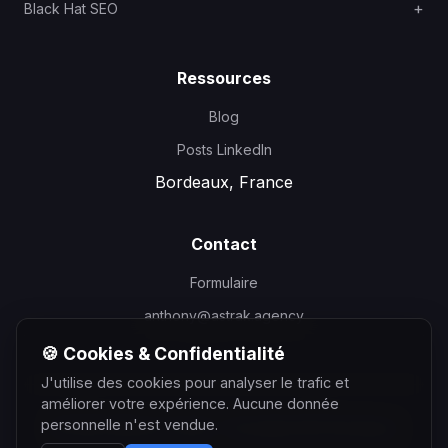
Black Hat SEO
Ressources
Blog
Posts LinkedIn
Bordeaux, France
Contact
Formulaire
anthony@astrak.agency
🍪 Cookies & Confidentialité
J'utilise des cookies pour analyser le trafic et
améliorer votre expérience. Aucune donnée
personnelle n'est vendue.
©
2026
Anthony Courtin - Consultant SEO Bordeaux