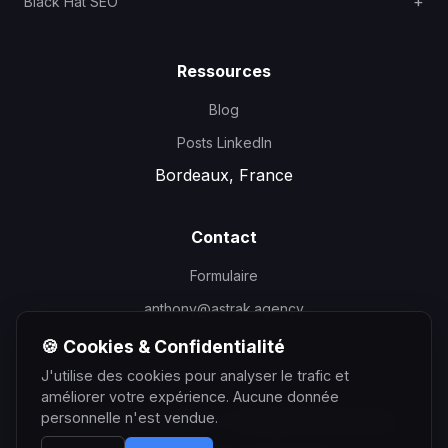
Black Hat SEO
Ressources
Blog
Posts LinkedIn
Bordeaux, France
Contact
Formulaire
anthony@astrak.agency
🍪 Cookies & Confidentialité
J'utilise des cookies pour analyser le trafic et
améliorer votre expérience. Aucune donnée
personnelle n'est vendue.
©
2026
Anthony Courtin - Consultant SEO Bordeaux