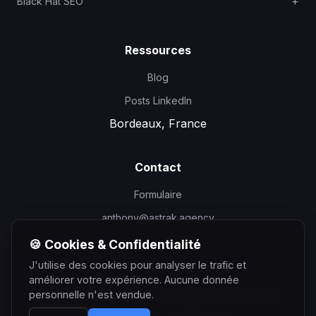
Black Hat SEO
Ressources
Blog
Posts LinkedIn
Bordeaux, France
Contact
Formulaire
anthony@astrak.agency
🍪 Cookies & Confidentialité
J'utilise des cookies pour analyser le trafic et
améliorer votre expérience. Aucune donnée
personnelle n'est vendue.
©
2026
Anthony Courtin - Consultant SEO Bordeaux