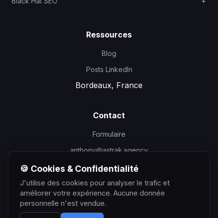
Black Hat SEO
Ressources
Blog
Posts LinkedIn
Bordeaux, France
Contact
Formulaire
anthony@astrak.agency
🍪 Cookies & Confidentialité
J'utilise des cookies pour analyser le trafic et
améliorer votre expérience. Aucune donnée
personnelle n'est vendue.
©
2026
Anthony Courtin - Consultant SEO Bordeaux