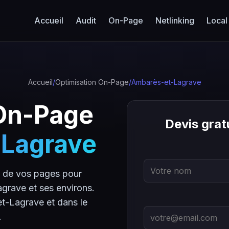
Accueil
Audit
On-Page
Netlinking
Local
Accueil
/
Optimisation On-Page
/
Ambarès-et-Lagrave
 On-Page
Devis gra
Lagrave
e de vos pages pour
grave et ses environs.
t-Lagrave et dans le
.