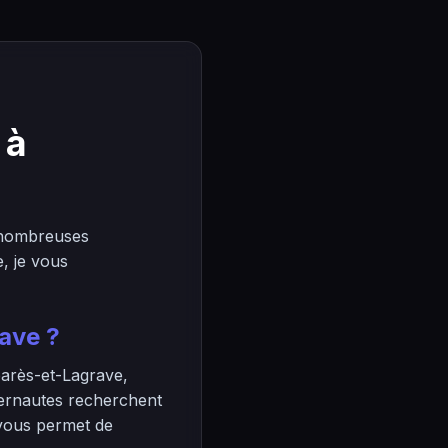
 à
 nombreuses
, je vous
ave ?
barès-et-Lagrave,
nternautes recherchent
 vous permet de