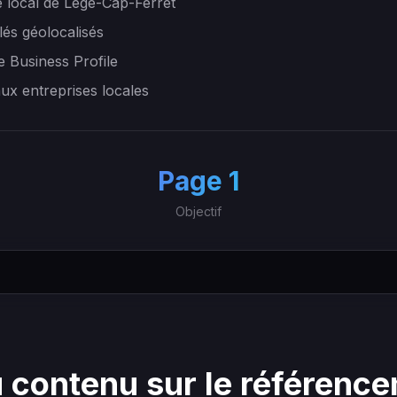
 local de Lège-Cap-Ferret
lés géolocalisés
e Business Profile
aux entreprises locales
+
Page 1
Objectif
 contenu sur le référenc