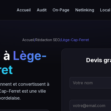
Accueil
Audit
On-Page
Netlinking
Local
Accueil
/
Rédaction SEO
/
Lège-Cap-Ferret
 à
Lège-
Devis gr
ret
nnent et convertissent à
p-Ferret est une ville
ordelaise.