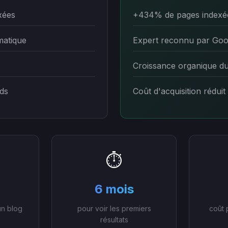
xées
+434% de pages indexé
matique
Expert reconnu par Goo
Croissance organique d
ds
Coût d'acquisition réduit
⏱️
6 mois
un blog
pour voir les premiers
coût 
résultats