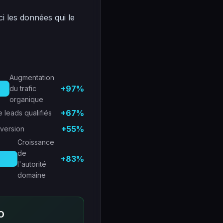
ci les données qui le
Augmentation
+97%
du trafic
organique
+67%
 leads qualifiés
+55%
nversion
Croissance
de
+83%
l'autorité
domaine
O