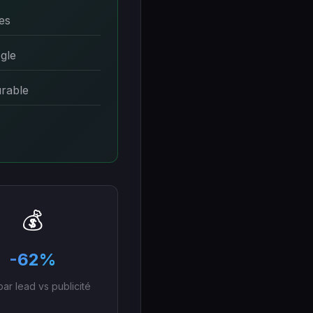
es
gle
urable
💰
-62%
par lead vs publicité