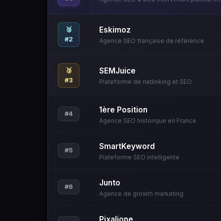
Eskimoz
🥈
#2
Agence SEO française de référence
SEMJuice
🥉
#3
Plateforme de netlinking et SEO
1ère Position
#4
Agence SEO historique en France
SmartKeyword
#5
Plateforme SEO intelligente
Junto
#6
Agence de growth marketing
Pixalione