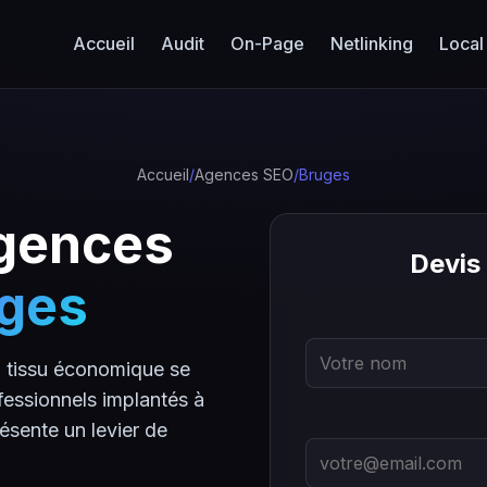
Accueil
Audit
On-Page
Netlinking
Local
Accueil
/
Agences SEO
/
Bruges
Agences
Devis
ges
 tissu économique se
fessionnels implantés à
ésente un levier de
.