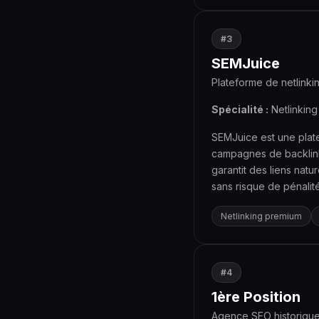
#3
SEMJuice
Plateforme de netlinki
Spécialité :
Netlinking 
SEMJuice est une plate
campagnes de backlinks
garantit des liens natu
sans risque de pénalit
Netlinking premium
#4
1ère Position
Agence SEO historiqu