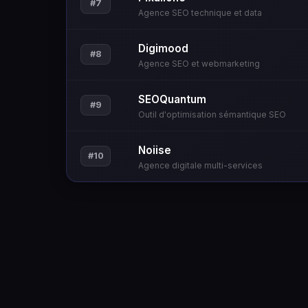
#7
Agence SEO technique et data
Digimood
#8
Agence SEO et webmarketing
SEOQuantum
#9
Outil d'optimisation sémantique SEO
Noiise
#10
Agence digitale multi-services