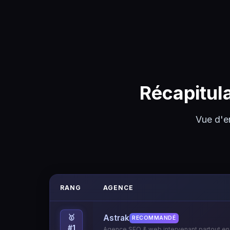
Récapitula
Vue d'e
RANG
AGENCE
Astrak
🥇
RECOMMANDÉ
#1
Agence SEO & web intervenant partout en