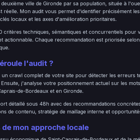
deuxième ville de Gironde par sa population, située à l'oue
 réelle. Mon audit vous permet d'identifier précisément les 
lés locaux et les axes d'amélioration prioritaires.
0 critères techniques, sémantiques et concurrentiels pour 
e et actionnable. Chaque recommandation est priorisée selon
ique.
roule l'audit ?
un crawl complet de votre site pour détecter les erreurs t
. Ensuite, j'analyse votre positionnement actuel sur les mot
-Caprais-de-Bordeaux et en Gironde.
rt détaillé sous 48h avec des recommandations concrètes 
ons de contenu, stratégie de maillage interne et opportunité
 de mon approche locale
issu économique de Saint-Caprais-de-Bordeaux et de la mé