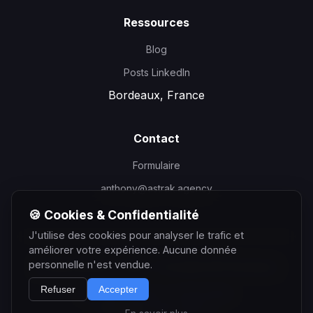
Ressources
Blog
Posts LinkedIn
Bordeaux, France
Contact
Formulaire
anthony@astrak.agency
🍪 Cookies & Confidentialité
J'utilise des cookies pour analyser le trafic et
améliorer votre expérience. Aucune donnée
personnelle n'est vendue.
©
2026
Anthony Courtin - Consultant SEO Bordeaux
Refuser
Accepter
Mentions Légales
Confidentialité
Partenaire
Astrak Agency