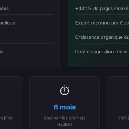
xées
+434% de pages indexé
matique
Expert reconnu par Goo
Croissance organique d
ds
Coût d'acquisition réduit
⏱️
6 mois
un blog
pour voir les premiers
coût 
résultats