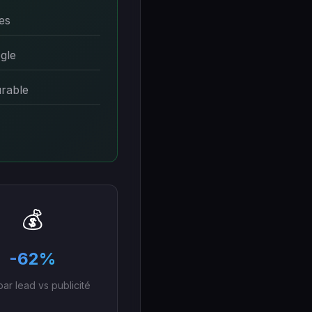
es
gle
urable
💰
-62%
par lead vs publicité