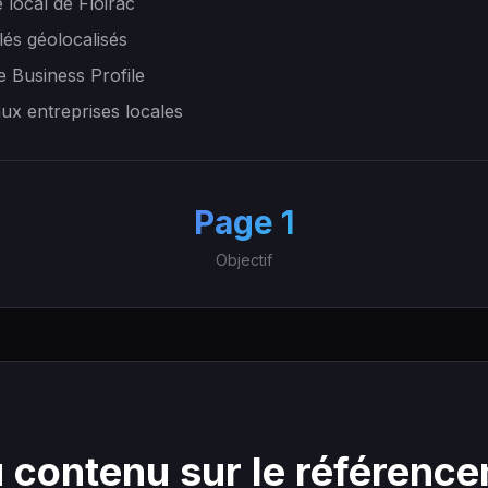
local de Floirac
lés géolocalisés
e Business Profile
aux entreprises locales
+
Page 1
Objectif
 contenu sur le référenc