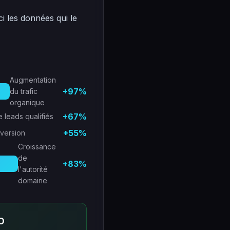
ci les données qui le
Augmentation
+97%
du trafic
organique
+67%
 leads qualifiés
+55%
nversion
Croissance
de
+83%
l'autorité
domaine
O