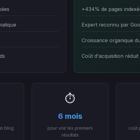
xées
+434% de pages indexé
matique
Expert reconnu par Goo
Croissance organique d
ds
Coût d'acquisition réduit
⏱️
6 mois
un blog
pour voir les premiers
coût 
résultats