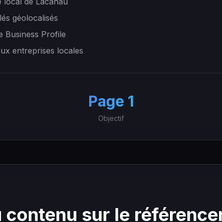
 local de Lacanau
lés géolocalisés
e Business Profile
aux entreprises locales
+
Page 1
Objectif
 contenu sur le référenc