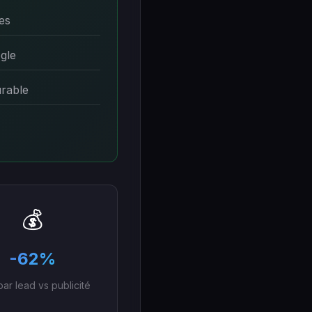
es
gle
urable
💰
-62%
par lead vs publicité