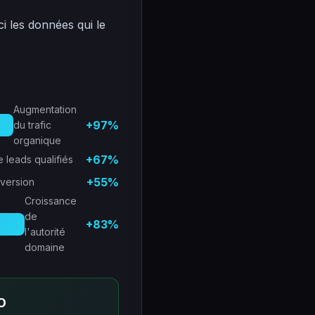
ci les données qui le
Augmentation
+97%
du trafic
organique
+67%
 leads qualifiés
+55%
nversion
Croissance
de
+83%
l'autorité
domaine
O