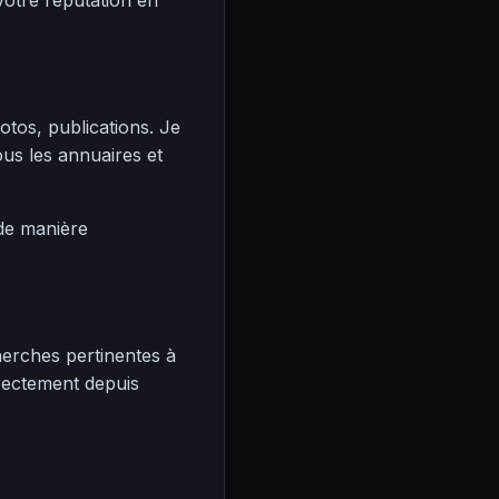
votre réputation en
hotos, publications. Je
us les annuaires et
 de manière
erches pertinentes à
irectement depuis