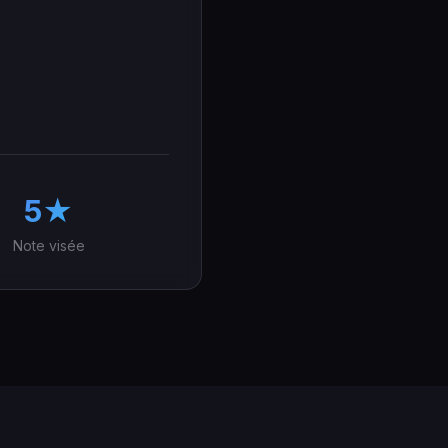
5★
Note visée