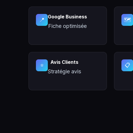
Google Business
📍
🗺️
Fiche optimisée
Avis Clients
⭐
📋
Stratégie avis