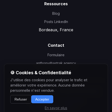
Ressources
Blog
Posts LinkedIn
Bordeaux, France
Contact
Formulaire
anthony@astrak.agency
🍪 Cookies & Confidentialité
J'utilise des cookies pour analyser le trafic et
améliorer votre expérience. Aucune donnée
personnelle n'est vendue.
©
2026
Anthony Courtin - Consultant SEO Bordeaux
Refuser
Accepter
Mentions Légales
Confidentialité
Partenaire
Astrak Agency
En savoir plus