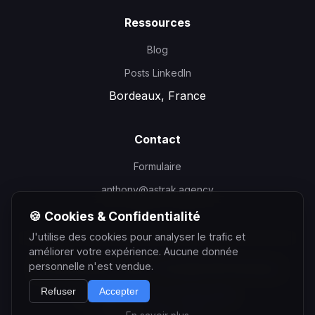
Ressources
Blog
Posts LinkedIn
Bordeaux, France
Contact
Formulaire
anthony@astrak.agency
🍪 Cookies & Confidentialité
J'utilise des cookies pour analyser le trafic et
améliorer votre expérience. Aucune donnée
personnelle n'est vendue.
©
2026
Anthony Courtin - Consultant SEO Bordeaux
Refuser
Accepter
Mentions Légales
Confidentialité
Partenaire
Astrak Agency