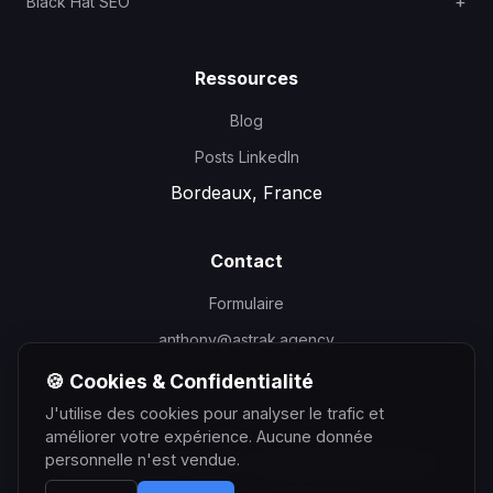
Black Hat SEO
Ressources
Blog
Posts LinkedIn
Bordeaux, France
Contact
Formulaire
anthony@astrak.agency
🍪 Cookies & Confidentialité
J'utilise des cookies pour analyser le trafic et
améliorer votre expérience. Aucune donnée
personnelle n'est vendue.
©
2026
Anthony Courtin - Consultant SEO Bordeaux