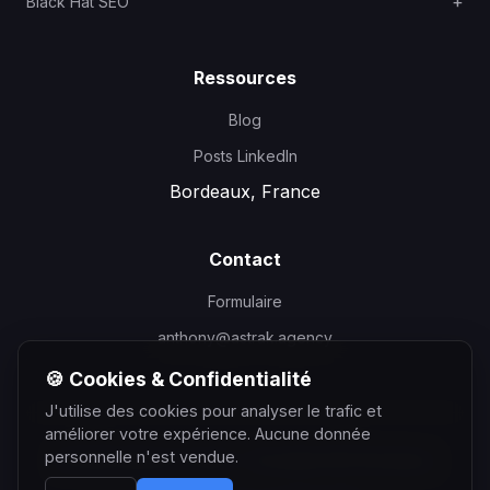
Black Hat SEO
Ressources
Blog
Posts LinkedIn
Bordeaux, France
Contact
Formulaire
anthony@astrak.agency
🍪 Cookies & Confidentialité
J'utilise des cookies pour analyser le trafic et
améliorer votre expérience. Aucune donnée
personnelle n'est vendue.
©
2026
Anthony Courtin - Consultant SEO Bordeaux