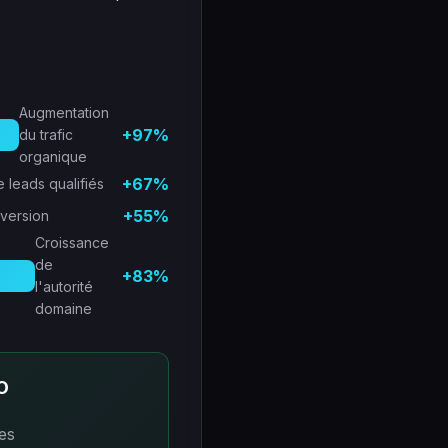
Augmentation
+97%
du trafic
organique
+67%
 leads qualifiés
+55%
nversion
Croissance
de
+83%
l'autorité
domaine
O
es