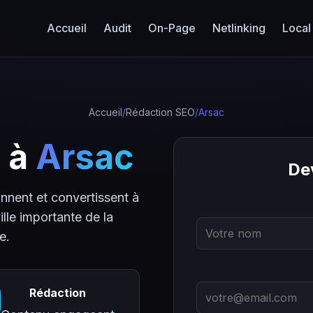
Accueil
Audit
On-Page
Netlinking
Local
Accueil
/
Rédaction SEO
/
Arsac
 à
Arsac
Dev
nnent et convertissent à
ille importante de la
e.
Rédaction