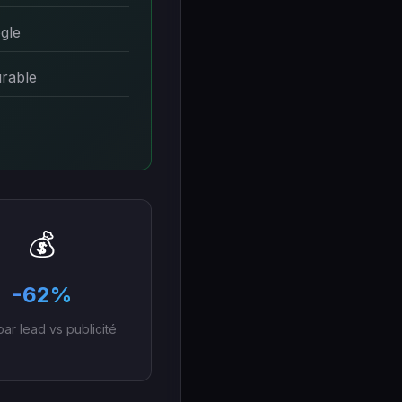
gle
urable
💰
-62%
par lead vs publicité