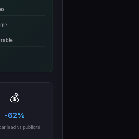
es
gle
urable
💰
-62%
par lead vs publicité