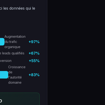
ci les données qui le
Augmentation
+97%
du trafic
organique
+67%
 leads qualifiés
+55%
nversion
Croissance
de
+83%
l'autorité
domaine
O