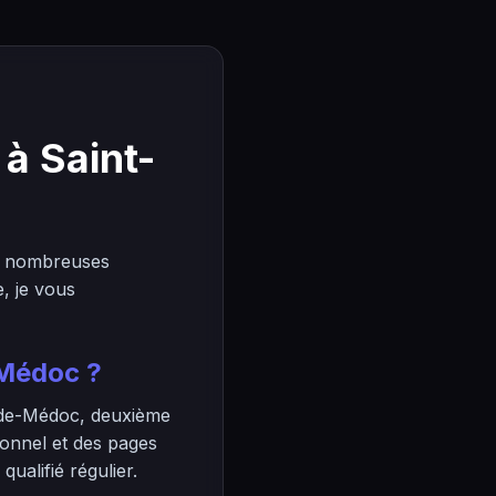
à Saint-
e nombreuses
, je vous
-Médoc ?
n-de-Médoc, deuxième
ionnel et des pages
ualifié régulier.