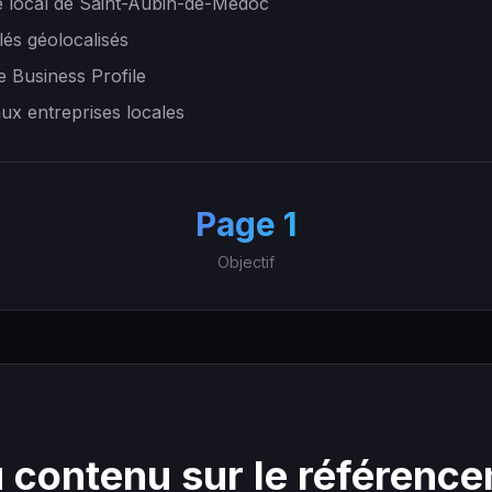
 local de Saint-Aubin-de-Médoc
lés géolocalisés
e Business Profile
aux entreprises locales
+
Page 1
Objectif
 contenu sur le référenc