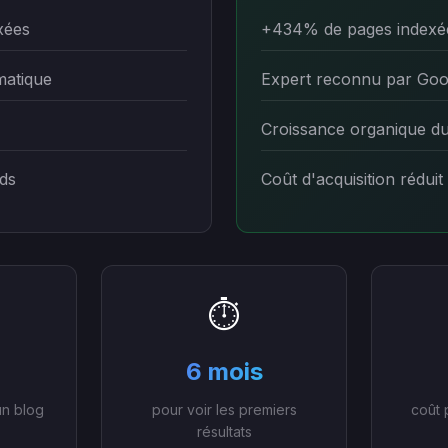
xées
+434% de pages indexé
matique
Expert reconnu par Goo
Croissance organique d
ds
Coût d'acquisition réduit
⏱️
6 mois
un blog
pour voir les premiers
coût 
résultats