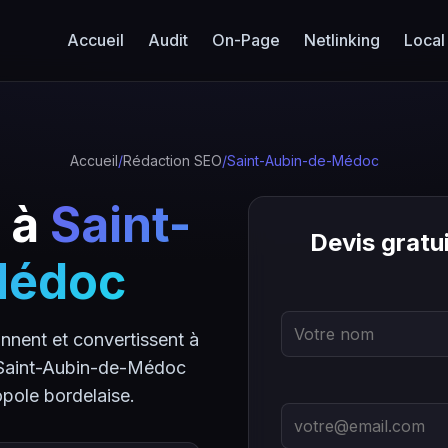
Accueil
Audit
On-Page
Netlinking
Local
Accueil
/
Rédaction SEO
/
Saint-Aubin-de-Médoc
 à
Saint-
Devis grat
Médoc
nnent et convertissent à
 Saint-Aubin-de-Médoc
opole bordelaise.