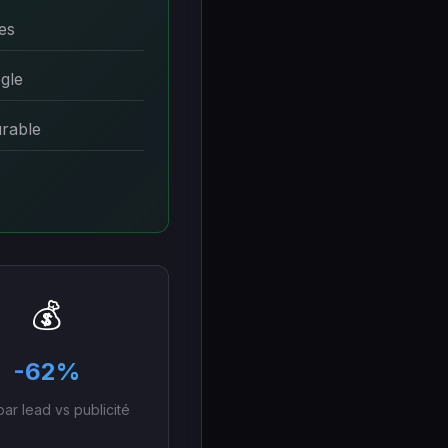
es
gle
urable
💰
-62%
par lead vs publicité