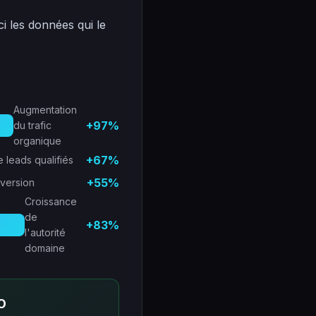
ci les données qui le
Augmentation
+97%
du trafic
organique
+67%
 leads qualifiés
+55%
nversion
Croissance
de
+83%
l'autorité
domaine
O