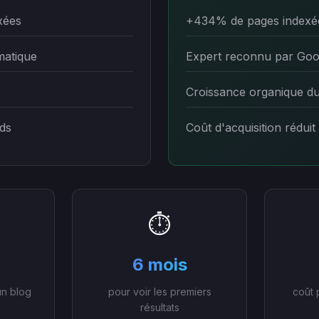
xées
+434% de pages indexé
matique
Expert reconnu par Goo
Croissance organique d
ds
Coût d'acquisition réduit
⏱️
6 mois
un blog
pour voir les premiers
coût 
résultats