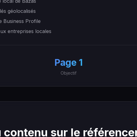
 local de Bazas
lés géolocalisés
e Business Profile
aux entreprises locales
+
Page 1
Objectif
 contenu sur le référenc