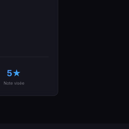
5★
Note visée