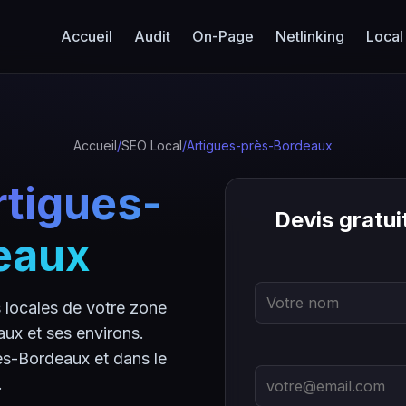
Accueil
Audit
On-Page
Netlinking
Local
Accueil
/
SEO Local
/
Artigues-près-Bordeaux
rtigues-
Devis gratu
eaux
locales de votre zone
ux et ses environs.
ès-Bordeaux et dans le
.