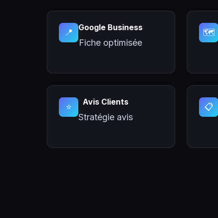
Google Business
📍
🗺️
Fiche optimisée
Avis Clients
⭐
📋
Stratégie avis