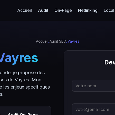
Accueil
Audit
On-Page
Netlinking
Local
Accueil
/
Audit SEO
/
Vayres
Vayres
Dev
ronde, je propose des
ises de Vayres. Mon
 les enjeux spécifiques
s.
Audit On-Page