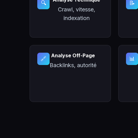
🔍
📝
Crawl, vitesse,
indexation
Analyse Off-Page
🔗
📊
Backlinks, autorité