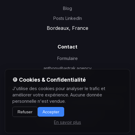
Blog
Posts LinkedIn
Bordeaux, France
Contact
Formulaire
anthony@astrak.agency
🍪 Cookies & Confidentialité
J'utilise des cookies pour analyser le trafic et
améliorer votre expérience. Aucune donnée
personnelle n'est vendue.
©
2026
Anthony Courtin - Consultant SEO Bordeaux
Refuser
Accepter
Mentions Légales
Confidentialité
Partenaire
Astrak Agency
En savoir plus