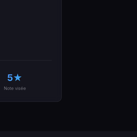
5★
Note visée