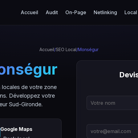
Accueil
Audit
On-Page
Netlinking
Local
Accueil
/
SEO Local
/
Monségur
onségur
Devi
locales de votre zone
ns. Développez votre
teur Sud-Gironde.
Google Maps